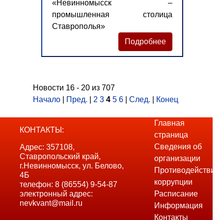
«Невинномысск –
промышленная столица
Ставрополья»
Подробнее
Новости 16 - 20 из 707
Начало
|
Пред.
|
2
3
4
5
6
|
След.
|
Конец
Главная
КОНТАКТЫ:
страница
Сведения об
Адрес: 357108,
Ставропольский край,
организации
г.Невинномысск, ул. Белово,
Противодействие
4Б
коррупции
телефон: 8 (86554) 9-54-87
электронный адрес:
Расписание
nevkvant@mail.ru
Информация
Контакты