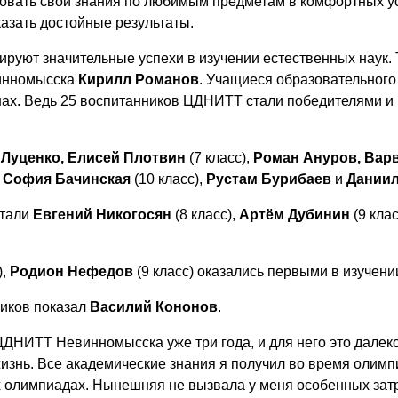
овать свои знания по любимым предметам в комфортных ус
казать достойные результаты.
руют значительные успехи в изучении естественных наук. 
инномысска
Кирилл Романов
. Учащиеся образовательного
инах. Ведь 25 воспитанников ЦДНИТТ стали победителями 
 Луценко, Елисей Плотвин
(7 класс),
Роман Ануров, Вар
 София Бачинская
(10 класс),
Рустам Бурибаев
и
Даниил
стали
Евгений Никогосян
(8 класс),
Артём Дубинин
(9 клас
),
Родион Нефедов
(9 класс) оказались первыми в изучени
ников показал
Василий Кононов
.
ДНИТТ Невинномысска уже три года, и для него это далеко
жизнь. Все академические знания я получил во время олим
х олимпиадах. Нынешняя не вызвала у меня особенных затр