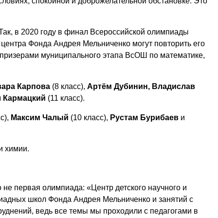
ловиях, спокойной и доброжелательной обстановке. Это
Так, в 2020 году в финал Всероссийской олимпиады
 центра Фонда Андрея Мельниченко могут повторить его
и призерами муниципального этапа ВсОШ по математике,
вара Карпова
(8 класс),
Артём Дубинин, Владислав
 Кармацкий
(11 класс).
с),
Максим Чалый
(10 класс),
Рустам Бурибаев
и
и химии.
 не первая олимпиада: «Центр детского научного и
пиадных школ Фонда Андрея Мельниченко и занятий с
уднений, ведь все темы мы проходили с педагогами в