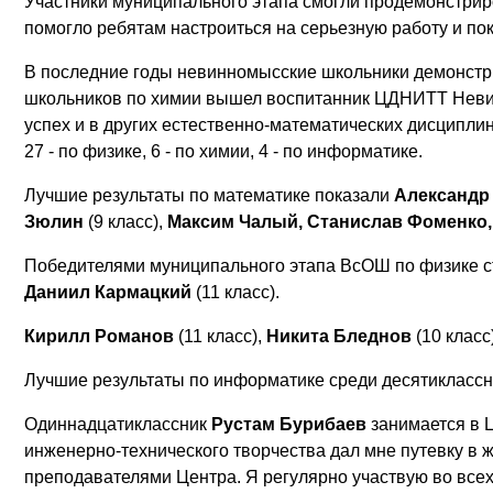
Участники муниципального этапа смогли продемонстрир
помогло ребятам настроиться на серьезную работу и по
В последние годы невинномысские школьники демонстри
школьников по химии вышел воспитанник ЦДНИТТ Нев
успех и в других естественно-математических дисципл
27 - по физике, 6 - по химии, 4 - по информатике.
Лучшие результаты по математике показали
Александр
Зюлин
(9 класс),
Максим Чалый, Станислав Фоменко,
Победителями муниципального этапа ВсОШ по физике 
Даниил Кармацкий
(11 класс).
Кирилл Романов
(11 класс),
Никита Бледнов
(10 класс
Лучшие результаты по информатике среди десятикласс
Одиннадцатиклассник
Рустам Бурибаев
занимается в Ц
инженерно-технического творчества дал мне путевку в 
преподавателями Центра. Я регулярно участвую во все