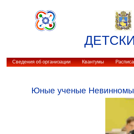
ДЕТСК
Сведения об организации
Квантумы
Распис
Юные ученые Невинномыс